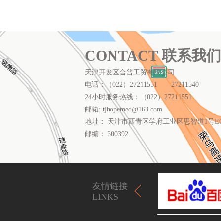
CONTACT 联系我们
天津开发区合普工贸有限公司
电话：（022）27211551 27211540
24小时服务热线：（022）27211551
邮箱: tjhopemed@163.com
地址： 天津市西青区学府工业区思智道1号E6
邮编： 300392
友情链接
LINKS